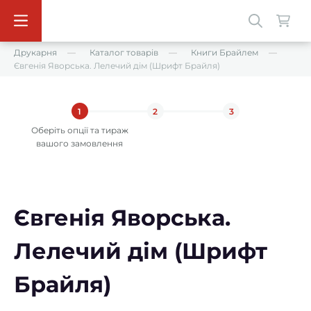
Друкарня
Каталог товарів
Книги Брайлем
Євгенія Яворська. Лелечий дім (Шрифт Брайля)
1
2
3
Оберіть опції та тираж
вашого замовлення
Євгенія Яворська.
Лелечий дім (Шрифт
Брайля)