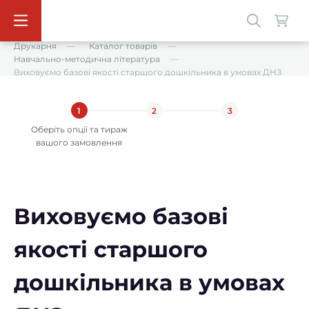
Друкарня
Каталог товарів
Навчально-методична література
Виховуємо базові якості старшого дошкільника в умовах ДНЗ
1
2
3
Оберіть опції та тираж
вашого замовлення
Виховуємо базові
якості старшого
дошкільника в умовах