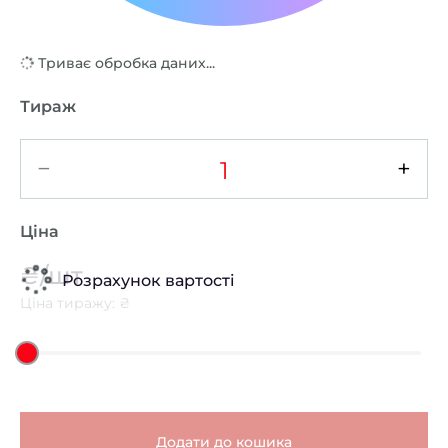
Триває обробка даних...
Тираж
−
+
Ціна
₴/шт
Розрахунок вартості
Ціна тиражу: ₴
Додати до кошика