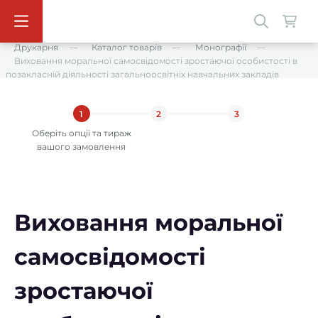
Друкарня
Каталог товарів
Монографії
Виховання моральної самосвідомості зростаючої особистості в
позакласній діяльності загальноосвітніх навчальних закладів
1
2
3
Оберіть опції та тираж
вашого замовлення
Виховання моральної
самосвідомості
зростаючої