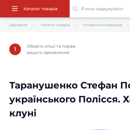
Каталог товарів
Друкарня
Каталог товарів
Історична література
Оберіть опції та тираж
1
вашого замовлення
Таранушенко Стефан П
українського Полісся. Х
клуні