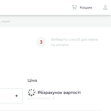
Кошик
 клуні
Виберіть спосіб доставки
3
та оплати
Ціна
₴/шт
Розрахунок вартості
+
Ціна тиражу: ₴