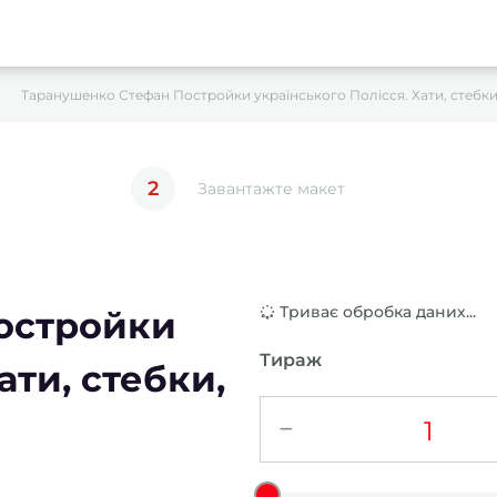
Таранушенко Стефан Постройки українського Полісся. Хати, стебки,
2
Завантажте макет
Триває обробка даних...
остройки
Тираж
ати, стебки,
−