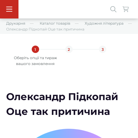
Друкарня
Каталог товарів
Художня література
Олександр Підкопай Оце так притичина
1
2
3
Оберіть опції та тираж
вашого замовлення
Олександр Підкопай
Оце так притичина