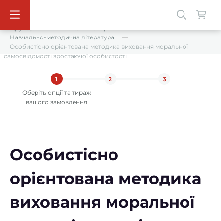
Друкарня
Каталог товарів
Навчально-методична література
Особистісно орієнтована методика виховання моральної
самосвідомості зростаючої особистості
1
2
3
Оберіть опції та тираж
вашого замовлення
Особистісно
орієнтована методика
виховання моральної