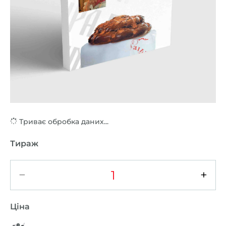
Триває обробка даних...
Тираж
−
+
Ціна