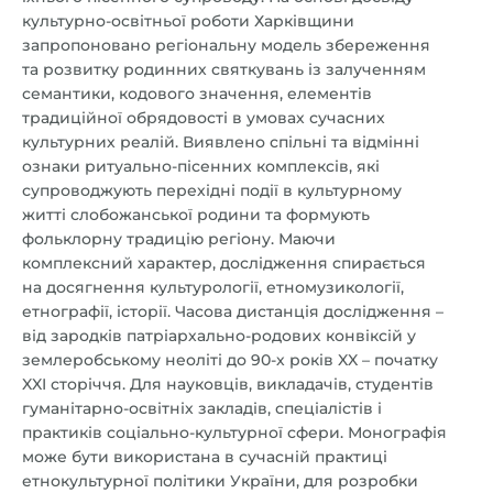
культурно-освітньої роботи Харківщини
запропоновано регіональну модель збереження
та розвитку родинних святкувань із залученням
семантики, кодового значення, елементів
традиційної обрядовості в умовах сучасних
культурних реалій. Виявлено спільні та відмінні
ознаки ритуально-пісенних комплексів, які
супроводжують перехідні події в культурному
житті слобожанської родини та формують
фольклорну традицію регіону. Маючи
комплексний характер, дослідження спирається
на досягнення культурології, етномузикології,
етнографії, історії. Часова дистанція дослідження –
від зародків патріархально-родових конвіксій у
землеробському неоліті до 90-х років XX – початку
XXI сторіччя. Для науковців, викладачів, студентів
гуманітарно-освітніх закладів, спеціалістів і
практиків соціально-культурної сфери. Монографія
може бути використана в сучасній практиці
етнокультурної політики України, для розробки