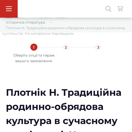
Друкарня
Каталог товарів
Історична література
Плотнік Н. Традиційна родинно-обрядова культура в сучасному
суспільстві. На матеріалах Харківщини.
1
2
3
Оберіть опції та тираж
вашого замовлення
Плотнік Н. Традиційна
родинно-обрядова
культура в сучасному