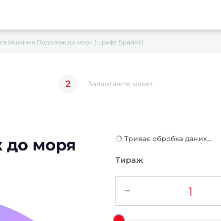
ся Українка Подорож до моря (шрифт Брайля)
2
Завантажте макет
Триває обробка даних...
 до моря
Тираж
−