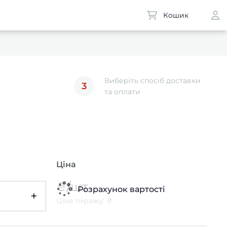
Кошик
Виберіть спосіб доставки
3
та оплати
Ціна
₴/шт
Розрахунок вартості
+
Ціна тиражу: ₴