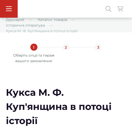
Друкарня
Каталог товарів
Історична література
Кукса М. Ф. Куп'янщина в потоці історії
1
2
3
Оберіть опції та тираж
вашого замовлення
Кукса М. Ф.
Куп'янщина в потоці
історії