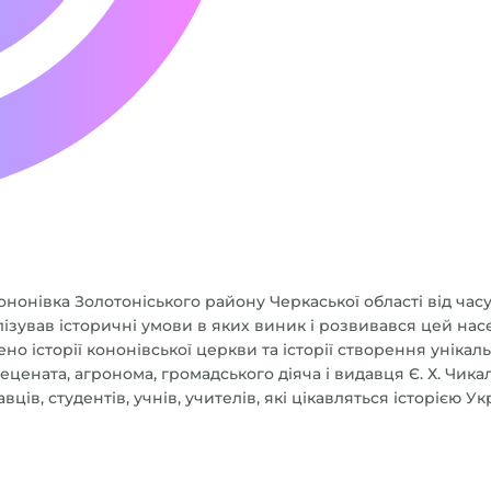
Кононівка Золотоніського району Черкаської області від часу
вав історичні умови в яких виник і розвивався цей населен
історії кононівської церкви та історії створення унікально
ецената, агронома, громадського діяча і видавця Є. Х. Чик
ців, студентів, учнів, учителів, які цікавляться історією У