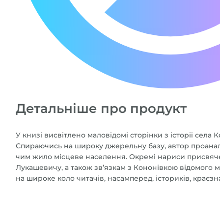
Детальніше про продукт
У книзі висвітлено маловідомі сторінки з історії села 
Спираючись на широку джерельну базу, автор проаналізу
чим жило місцеве населення. Окремі нариси присвячено 
Лукашевичу, а також зв’язкам з Кононівкою відомого м
на широке коло читачів, насамперед, істориків, краєзнав