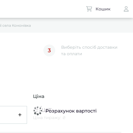
Кошик
ії села Кононівка
Виберіть спосіб доставки
3
та оплати
Ціна
₴/шт
Розрахунок вартості
+
Ціна тиражу: ₴