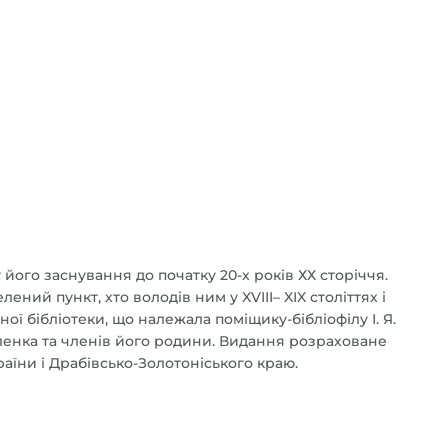
 його заснування до початку 20-х років ХХ сторіччя.
ий пункт, хто володів ним у XVIII– XIX століттях і
ї бібліотеки, що належала поміщику-бібліофілу І. Я.
аленка та членів його родини. Видання розраховане
країни і Драбівсько-Золотоніського краю.