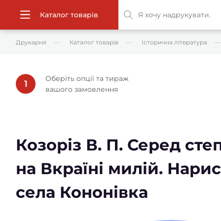
Каталог товарів
Друкарня
Каталог товарів
Історична література
Оберіть опції та тираж
1
вашого замовлення
Козоріз В. П. Серед ст
на Вкраїні милій. Нариси
села Кононівка