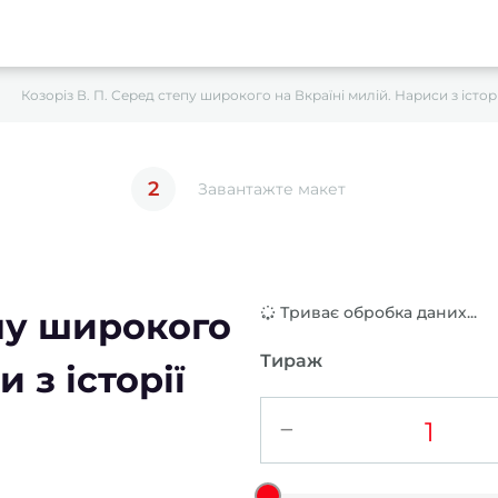
Козоріз В. П. Серед степу широкого на Вкраїні милій. Нариси з істор
2
Завантажте макет
Триває обробка даних...
епу широкого
Тираж
 з історії
−