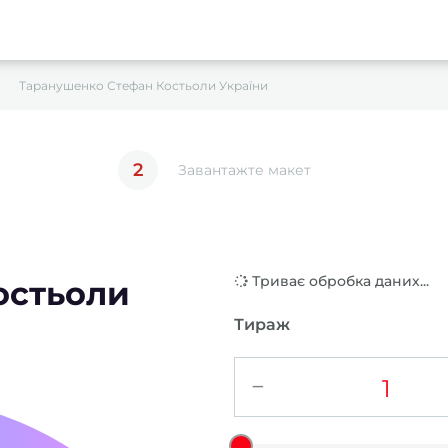
Таранушенко Стефан Костьоли України
2
Завантажте макет
Триває обробка даних...
остьоли
Тираж
−