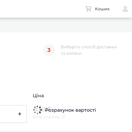
Кошик
Виберіть спосіб доставки
3
та оплати
Ціна
₴/шт
Розрахунок вартості
+
Ціна тиражу: ₴