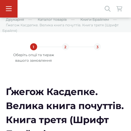
Друкарня
Каталог товарів
Книги Брайлем
Ґжегож Касдепке. Велика книга почуттів. Книга третя (Шрифт
Брайля)
1
2
3
Оберіть опції та тираж
вашого замовлення
Ґжегож Касдепке.
Велика книга почуттів.
Книга третя (Шрифт