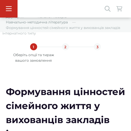
Друкарня
Каталог товарів
Навчально-методична література
Формування цінностей сімейного життя у вихованців закладів
інтернатного типу
1
2
3
Оберіть опції та тираж
вашого замовлення
Формування цінностей
сімейного життя у
вихованців закладів