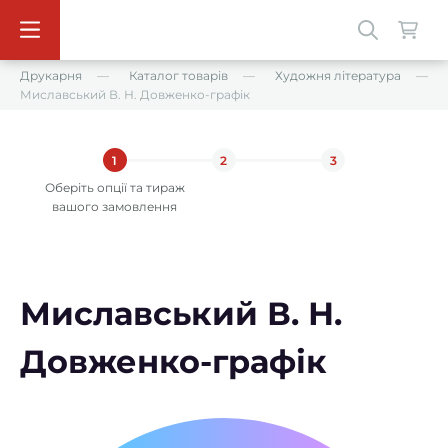
Друкарня
Каталог товарів
Художня література
Миславський В. Н. Довженко-графік
1
2
3
Оберіть опції та тираж
вашого замовлення
Миславський В. Н.
Довженко-графік