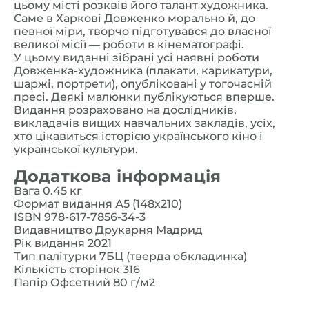
цьому місті розквів його талант художника.
Саме в Харкові Довженко морально й, до
певної міри, творчо підготувався до власної
великої місії — роботи в кінематографі.
У цьому виданні зібрані усі наявні роботи
Довженка-художника (плакати, карикатури,
шаржі, портрети), опубліковані у тогочасній
пресі. Деякі малюнки публікуються вперше.
Видання розраховано на дослідників,
викладачів вищих навчальних закладів, усіх,
хто цікавиться історією українського кіно і
української культури.
Додаткова інформація
Вага 0.45 кг
Формат видання А5 (148х210)
ISBN 978-617-7856-34-3
Видавництво Друкарня Мадрид
Рік видання 2021
Тип палітурки 7БЦ (тверда обкладинка)
Кількість сторінок 316
Папір Офсетний 80 г/м2