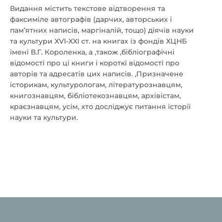
Видання містить текстове відтворення та
факсиміле автографів (дарчих, авторських і
пам’ятних написів, маргіналій, тощо) діячів науки
та культури XVI-XXI ст. на книгах із фондів ХЦНБ
імені В.Г. Короленка, а ,також ,бібліографічні
відомості про ці книги і короткі відомості про
авторів та адресатів цих написів. ,Призначене
історикам, культурологам, літературознавцям,
книгознавцям, бібліотекознавцям, архівістам,
краєзнавцям, усім, хто досліджує питання історії
науки та культури.