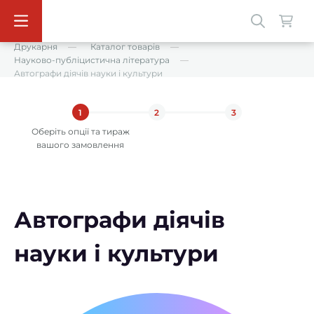
Друкарня
Каталог товарів
Науково-публіцистична література
Автографи діячів науки і культури
1
2
3
Оберіть опції та тираж
вашого замовлення
Автографи діячів
науки і культури