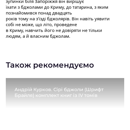
зупинки біля Запоріжжя він вирішує
їхати з бджолами до Криму, до татарина, з яким
познайомився понад двадцять
років тому на з’їзді бджолярів. Він навіть уявити
собі не може, що літо, проведене
в Криму, навчить його не довіряти не тільки
людям, а й власним бджолам.
Також рекомендуємо
Андрій Курков. Сірі бджоли (Шрифт
Брайля) комплект книг із IV томів