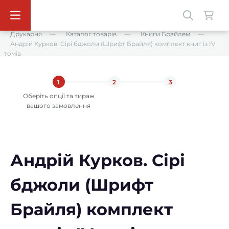
Друкарня
Каталог товарів
Книги Брайлем
Андрій Курков. Сірі бджоли (Шрифт Брайля) комплект книг із IV
томів
1
2
3
Оберіть опції та тираж
вашого замовлення
Андрій Курков. Сірі
бджоли (Шрифт
Брайля) комплект