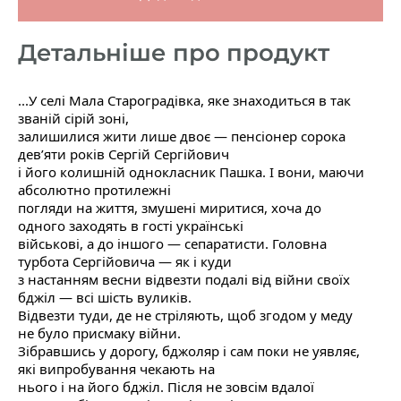
Детальніше про продукт
...У селі Мала Староградівка, яке знаходиться в так
званій сірій зоні,
залишилися жити лише двоє — пенсіонер сорока
дев’яти років Сергій Сергійович
і його колишній однокласник Пашка. І вони, маючи
абсолютно протилежні
погляди на життя, змушені миритися, хоча до
одного заходять в гості українські
військові, а до іншого — сепаратисти. Головна
турбота Сергійовича — як і куди
з настанням весни відвезти подалі від війни своїх
бджіл — всі шість вуликів.
Відвезти туди, де не стріляють, щоб згодом у меду
не було присмаку війни.
Зібравшись у дорогу, бджоляр і сам поки не уявляє,
які випробування чекають на
нього і на його бджіл. Після не зовсім вдалої