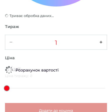
Триває обробка даних...
Тираж
−
+
Ціна
₴/шт
Розрахунок вартості
Ціна тиражу: ₴
Додати до кошика