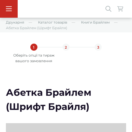
Друкарня
Каталог товарів
Книги Брайлем
Абетка Брайлем (Шрифт Брайля)
1
2
3
Оберіть опції та тираж
вашого замовлення
Абетка Брайлем
(Шрифт Брайля)