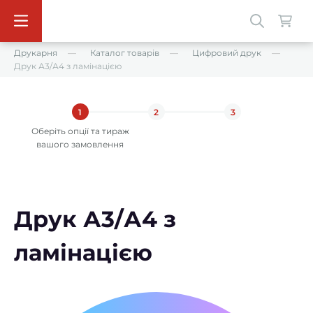
Друкарня
Каталог товарів
Цифровий друк
Друк А3/А4 з ламінацією
1
2
3
Оберіть опції та тираж
вашого замовлення
Друк А3/А4 з
ламінацією