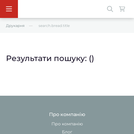
Друкарня
search.bread.title
Результати пошуку:
()
Про компанію
Про компанію
Блог